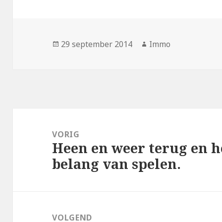
Geplaatst
Auteur
29 september 2014
Immo
op
Bericht
navigatie
VORIG
Heen en weer terug en 
Vorig
belang van spelen.
bericht:
VOLGEND