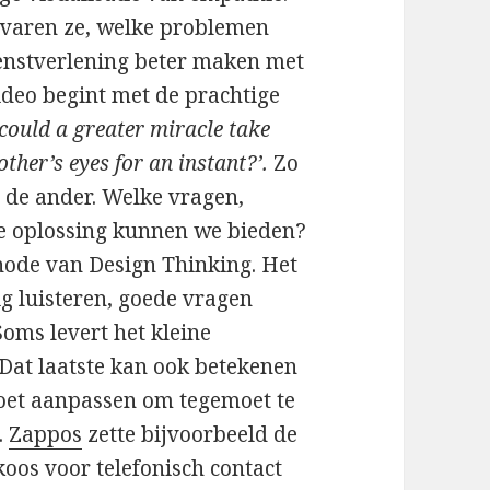
ervaren ze, welke problemen
enstverlening beter maken met
ideo begint met de prachtige
‘could a greater miracle take
ther’s eyes for an instant?’.
Zo
j de ander. Welke vragen,
e oplossing kunnen we bieden?
thode van Design Thinking. Het
g luisteren, goede vragen
 Soms levert het kleine
 Dat laatste kan ook betekenen
moet aanpassen om tegemoet te
.
Zappos
zette bijvoorbeeld de
oos voor telefonisch contact