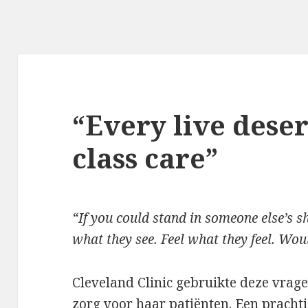
“Every live dese
class care”
“If you could stand in someone else’s sh
what they see. Feel what they feel. Wou
Cleveland Clinic gebruikte deze vrag
zorg voor haar patiënten. Een prachti